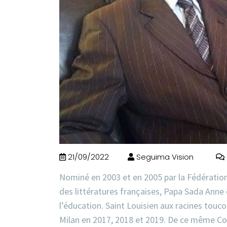
21/09/2022
Seguima Vision
Nominé en 2003 et en 2005 par la Fédération
des littératures françaises, Papa Sada Anne
l’éducation. Saint Louisien aux racines touc
Milan en 2017, 2018 et 2019. De ce même Conc