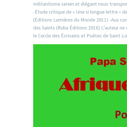
militantisme serein et élégant nous transport
-Étude critique de « Une si longue lettre » 
(Éditions Lumières du Monde 2011) -Aux co
des Saints (Ruba Éditions 2016) L’auteur ne
le Cercle des Écrivains et Poètes de Saint-L