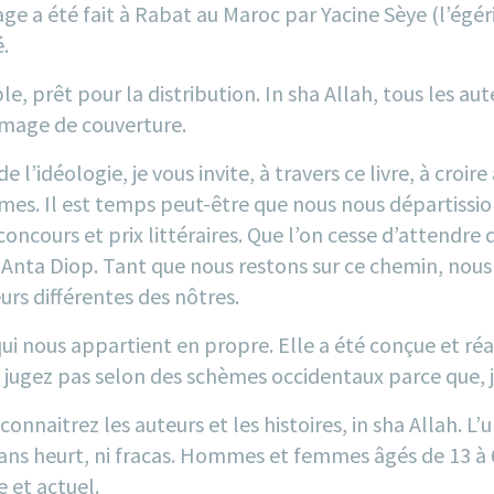
rage a été fait à Rabat au Maroc par Yacine Sèye (l’égé
.
ble, prêt pour la distribution. In sha Allah, tous les a
’image de couverture.
e l’idéologie, je vous invite, à travers ce livre, à croir
s. Il est temps peut-être que nous nous départissions
 concours et prix littéraires. Que l’on cesse d’attendr
 Anta Diop. Tant que nous restons sur ce chemin, nous t
eurs différentes des nôtres.
ui nous appartient en propre. Elle a été conçue et réal
jugez pas selon des schèmes occidentaux parce que, ju
onnaitrez les auteurs et les histoires, in sha Allah. L’u
sans heurt, ni fracas. Hommes et femmes âgés de 13 à 
e et actuel.