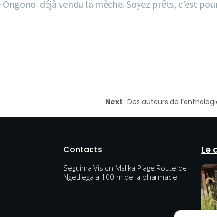
e Ongono déjà vendu la mèche. Soyez prêts, c’est pour 
Next
Des auteurs de l’anthologi
Contacts
Le 
Seguima Vision Malika Plage Route de
Ngediega à 100 m de la pharmacie