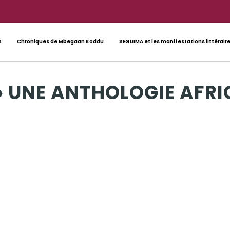
S
Chroniques de Mbegaan Koddu
SEGUIMA et les manifestations littérair
e » UNE ANTHOLOGIE AFRI