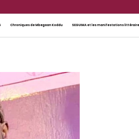
S
Chroniques de Mbegaan Koddu
SEGUIMA et les manifestations littérair