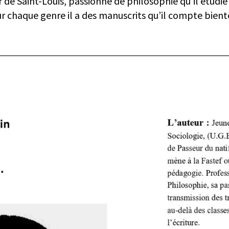
r de Saint-Louis, passionné de philosophie qu’il étudie
 chaque genre il a des manuscrits qu’il compte bientô