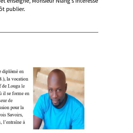
 et enseigne, Monsieur Niang s’intéresse
t publier.