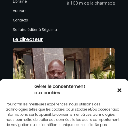
Librairie
à 100 m de la pharmacie
Auteurs
Contacts
Se faire éditer à Séguima
Le directeur
Gérer le consentement
aux cookies
Pour offrir les meilleures expériences, nous utilisons des
technologies telles que les cookies pour stocker et/ou accéder aux
informations sur l'appareil. Le consentement à ces technologies
nous permettra de traiter des données telles que le comportement
de navigation ou les identifiants uniques sur ce site. Ne pas