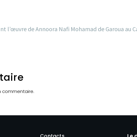
on sont l’œuvre de Annoora Nafi Mohamad de Garoua au
taire
un commentaire.
Contacts
Le 