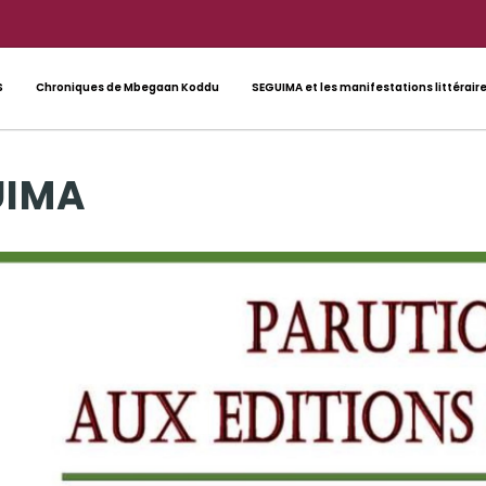
S
Chroniques de Mbegaan Koddu
SEGUIMA et les manifestations littérair
UIMA