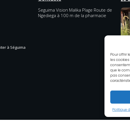
Seguima Vision Malika Plage Route de
Ngediega à 100 m de la pharmacie
diter à Séguima
Pour offrir
les cookies
consenteme
que le comp
pas consent
caractérist
Politique 