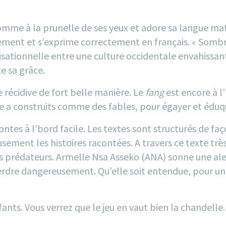
omme à la prunelle de ses yeux et adore sa langue mat
rement et s’exprime correctement en français. « Sombr
lisationnelle entre une culture occidentale envahissante
e sa grâce.
 récidive de fort belle manière. Le
fang
est encore à l
le a construits comme des fables, pour égayer et éduq
contes à l’bord facile. Les textes sont structurés de fa
sement les histoires racontées. A travers ce texte trè
es prédateurs.
Armelle Nsa Asseko
(
ANA
) sonne une ale
erdre dangereusement. Qu’elle soit entendue, pour un
enfants. Vous verrez que le jeu en vaut bien la chandelle.