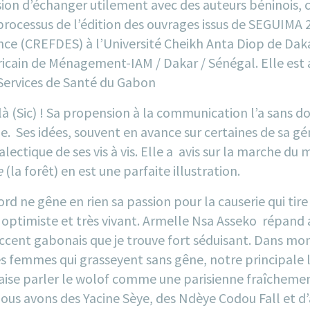
casion d’échanger utilement avec des auteurs béninois,
processus de l’édition des ouvrages issus de
SEGUIMA 
 (CREFDES) à l’Université Cheikh Anta Diop de Dakar
icain de Ménagement-IAM / Dakar / Sénégal. Elle est a
 Services de Santé du Gabon
là (Sic) ! Sa propension à la communication l’a sans do
e. Ses idées, souvent en avance sur certaines de sa gén
alectique de ses vis à vis. Elle a avis sur la marche du
e
(la forêt) en est une parfaite illustration.
rd ne gêne en rien sa passion pour la causerie qui tire
c, optimiste et très vivant. Armelle Nsa Asseko répan
cent gabonais que je trouve fort séduisant. Dans mon 
tes femmes qui grasseyent sans gêne, notre principale l
aise parler le wolof comme une parisienne fraîchem
ous avons des Yacine Sèye, des Ndèye Codou Fall et d