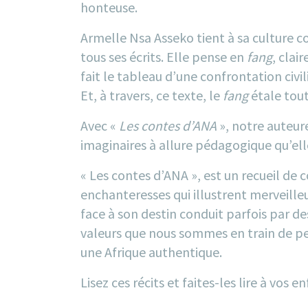
honteuse.
Armelle Nsa Asseko tient à sa culture c
tous ses écrits. Elle pense en
fang
, clai
fait le tableau d’une confrontation civi
Et, à travers, ce texte, le
fang
étale tout
Avec «
Les contes d’ANA
», notre auteure
imaginaires à allure pédagogique qu’el
«
Les contes d’ANA
», est un recueil de 
enchanteresses qui illustrent merveilleu
face à son destin conduit parfois par d
valeurs que nous sommes en train de p
une Afrique authentique.
Lisez ces récits et faites-les lire à vos 