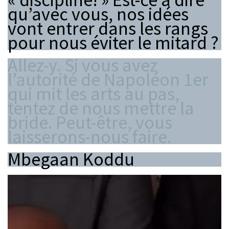
qu’avec vous, nos idées
vont entrer dans les rangs
pour nous éviter le mitard ?
Allez-y. Si vous avez
l’autorité de Napoléon 1er
qui mit les arts au pas,
tentez de nous mettre la
bride. Peut-être, vous
laisserons-nous faire.
Mbegaan Koddu