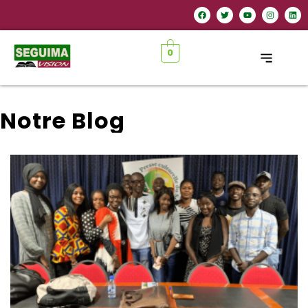
0
Notre
B
l
o
g