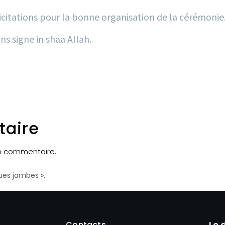
icitations pour la bonne organisation de la cérémonie
s signe in shaa Allah.
taire
un commentaire.
ues jambes ».
Contacts