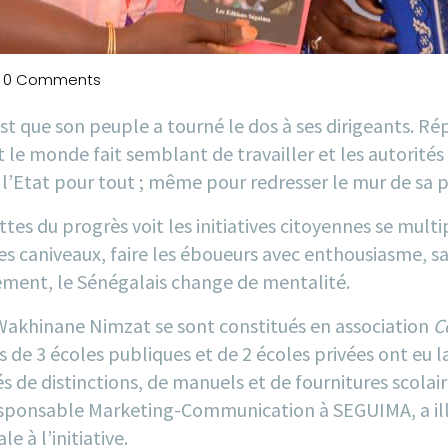
0 Comments
t que son peuple a tourné le dos à ses dirigeants. Rép
t le monde fait semblant de travailler et les autorités 
l’Etat pour tout ; même pour redresser le mur de sa p
tes du progrès voit les initiatives citoyennes se multi
 caniveaux, faire les éboueurs avec enthousiasme, san
blement, le Sénégalais change de mentalité.
e Wakhinane Nimzat se sont constitués en association
C
s de 3 écoles publiques et de 2 écoles privées ont eu l
 de distinctions, de manuels et de fournitures scolaire
esponsable Marketing-Communication à SEGUIMA, a illu
 à l’initiative.