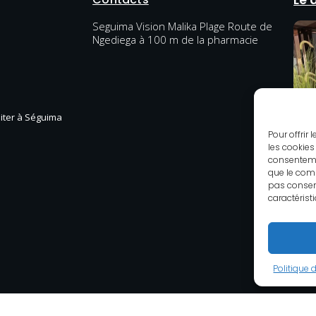
Le 
Seguima Vision Malika Plage Route de
Ngediega à 100 m de la pharmacie
diter à Séguima
Pour offrir
les cookies
consenteme
que le comp
pas consent
caractérist
Politique 