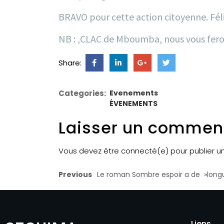
BRAVO pour cette action citoyenne. Fél
NB : ,CLAC de Mboumba, nous vous feron
Share:
Categories:
Evenements
ÉVENEMENTS
Laisser un commen
Vous devez être connecté(e) pour publier 
Previous
Le roman Sombre espoir a de »long
Liens