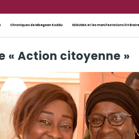
S
Chroniques de Mbegaan Koddu
SEGUIMA et les manifestations littérair
 « Action citoyenne »