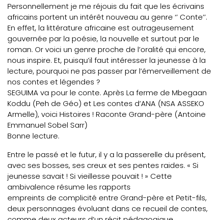
Personnellement je me réjouis du fait que les écrivains
africains portent un intérêt nouveau au genre ‘’ Conte’’.
En effet, la littérature africaine est outrageusement
gouvernée par la poésie, la nouvelle et surtout par le
roman. Or voici un genre proche de l’oralité qui encore,
nous inspire. Et, puisqu’il faut intéresser la jeunesse à la
lecture, pourquoi ne pas passer par l’émerveillement de
nos contes et légendes ?
SEGUIMA va pour le conte. Après La ferme de Mbegaan
Koddu (Peh de Géo) et Les contes d’ANA (NSA ASSEKO
Armelle), voici Histoires ! Raconte Grand-père (Antoine
Emmanuel Sobel Sarr)
Bonne lecture.
Entre le passé et le futur, il y a la passerelle du présent,
avec ses bosses, ses creux et ses pentes raides. « Si
jeunesse savait ! Si vieillesse pouvait ! » Cette
ambivalence résume les rapports
empreints de complicité entre Grand-père et Petit-fils,
deux personnages évoluant dans ce recueil de contes,
comme deux acteurs d’un récit pédagogique.