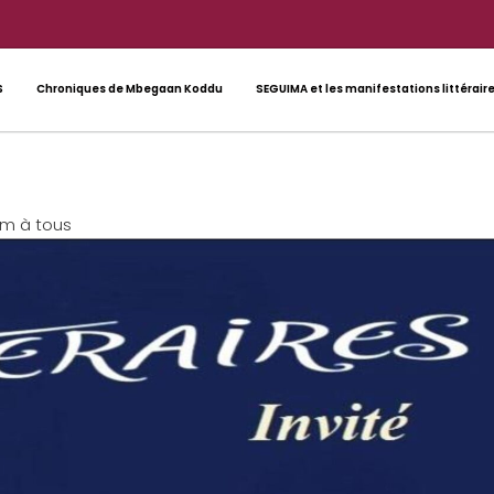
S
Chroniques de Mbegaan Koddu
SEGUIMA et les manifestations littérair
m à tous