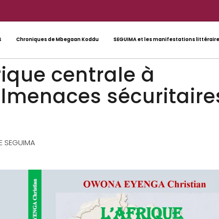
S
Chroniques de Mbegaan Koddu
SEGUIMA et les manifestations littérair
rique centrale à
mlmenaces sécuritaire
IE SEGUIMA