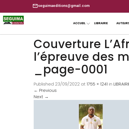
seguimaeditions@gmail.com
ACCUEIL
LIBRAIRIE
AUTEUR
Couverture L’Af
l’épreuve des 
_page-0001
Published
23/09/2022
at
1755 × 1241
in
LIBRAIR
←
Previous
Next
→