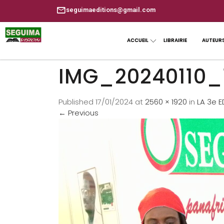
seguimaeditions@gmail.com
ACCUEIL
LIBRAIRIE
AUTEUR
IMG_20240110_
Published
17/01/2024
at
2560 × 1920
in
LA 3e 
←
Previous