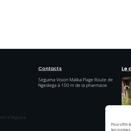
Contacts
Le 
Seguima Vision Malika Plage Route de
Ngediega à 100 m de la pharmacie
diter à Séguima
Pour offrir
les cookies