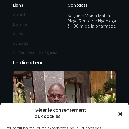
Liens
Contacts
Accueil
Seguima Vision Malika
Plage Route de Ngediega
Librairie
à 100 m de la pharmacie
Auteurs
Contacts
Se faire éditer à Séguima
Le directeur
Gérer le consentement
aux cookies
Pour offrir les meilleures expériences, nous utilisons des