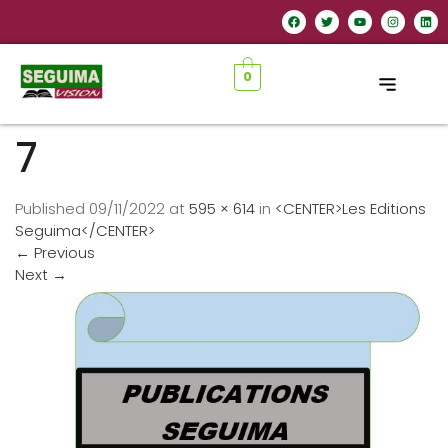
0
7
Published
09/11/2022
at
595 × 614
in
<CENTER>Les Editions
Seguima</CENTER>
←
Previous
Next
→