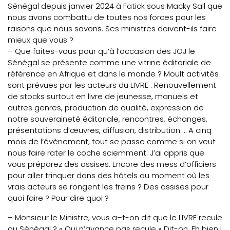
Sénégal depuis janvier 2024 à Fatick sous Macky Sall que
nous avons combattu de toutes nos forces pour les
raisons que nous savons. Ses ministres doivent-ils faire
mieux que vous ?
– Que faites-vous pour qu’à l’occasion des JOJ le
Sénégal se présente comme une vitrine éditoriale de
référence en Afrique et dans le monde ? Moult activités
sont prévues par les acteurs du LIVRE : Renouvellement
de stocks surtout en livre de jeunesse, manuels et
autres genres, production de qualité, expression de
notre souveraineté éditoriale, rencontres, échanges,
présentations d’œuvres, diffusion, distribution … A cinq
mois de l’évènement, tout se passe comme si on veut
nous faire rater le coche sciemment. J’ai appris que
vous préparez des assises. Encore des mess d’officiers
pour aller trinquer dans des hôtels au moment où les
vrais acteurs se rongent les freins ? Des assises pour
quoi faire ? Pour dire quoi ?
– Monsieur le Ministre, vous a–t-on dit que le LIVRE recule
au Sénégal ? « Qui n’avance pas recule » Dit-on. Eh bien !