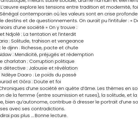
et fantastique, mêlant satire sociale, drame humain et élémen
. L’œuvre explore les tensions entre tradition et modernité, foi
n Sénégal contemporain où les valeurs sont en crise profonde
 destins et de questionnements. On aurait pu l’intituler : « D
iroirs d’une société » On y trouve :
t Ndjolé : La tentation et l’interdit
aria : Solitude, trahison et vengeance
 le djinn : Richesse, pacte et chute
daw : Mendicité, préjugés et rédemption
 le charlatan : Corruption politique
le détective : Jalousie et révélation
t Ndèye Daaro : Le poids du passé
ourad et Góra : Doute et foi
Chroniques d’une société en quête d’âme. Les thèmes en sont
ion de la femme (entre soumission et ruses), la solitude, et la
ire, bien qu’autonome, contribue à dresser le portrait d’une s
ises avec ses contradictions.
 dirai pas plus … Bonne lecture.