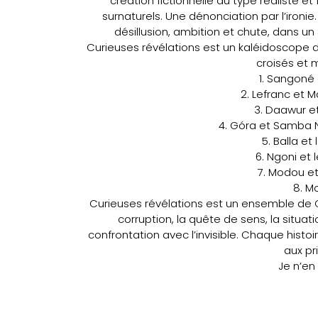
création fictionnelle du type réaliste 
surnaturels. Une dénonciation par l’ironie
désillusion, ambition et chute, dans u
Curieuses révélations est un kaléidoscope de
croisés et m
1. Sangoné e
2. Lefranc et M
3. Daawur et
4. Góra et Samba N
5. Balla et
6. Ngoni et 
7. Modou e
8. M
Curieuses révélations est un ensemble de 
corruption, la quête de sens, la situat
confrontation avec l’invisible. Chaque histo
aux pr
Je n’en