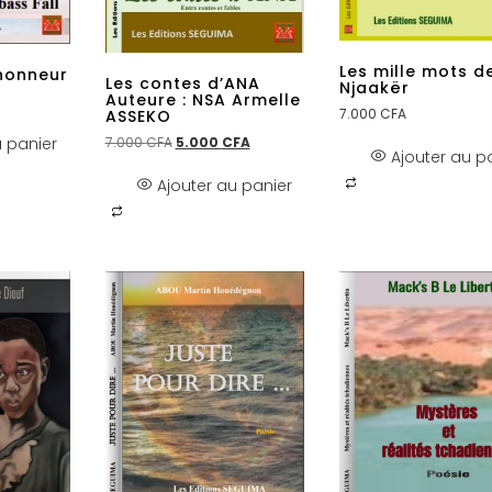
Les mille mots d
’honneur
Les contes d’ANA
Njaakër
Auteure : NSA Armelle
7.000
CFA
ASSEKO
7.000
CFA
5.000
CFA
u panier
Ajouter au p
Ajouter au panier