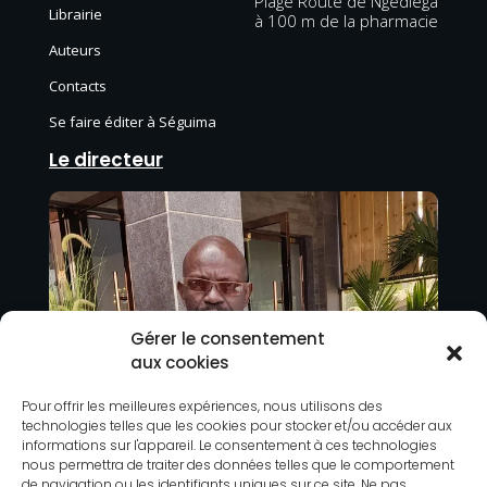
Plage Route de Ngediega
Librairie
à 100 m de la pharmacie
Auteurs
Contacts
Se faire éditer à Séguima
Le directeur
Gérer le consentement
aux cookies
Pour offrir les meilleures expériences, nous utilisons des
technologies telles que les cookies pour stocker et/ou accéder aux
informations sur l'appareil. Le consentement à ces technologies
nous permettra de traiter des données telles que le comportement
de navigation ou les identifiants uniques sur ce site. Ne pas