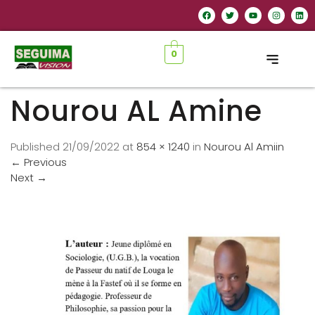
0
Nourou AL Amine
Published
21/09/2022
at
854 × 1240
in
Nourou Al Amiin
←
Previous
Next
→